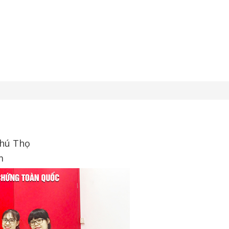
Phú Thọ
m