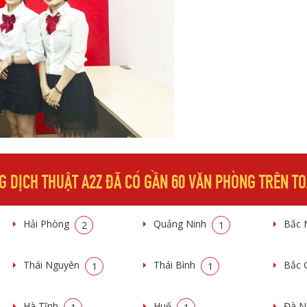
G DỊCH THUẬT A2Z ĐÃ CÓ GẦN 60 VĂN PHÒNG TRÊN T
Hải Phòng
Quảng Ninh
Bắc 
2
1
Thái Nguyên
Thái Bình
Bắc 
1
1
Hà Tĩnh
Huế
Đà 