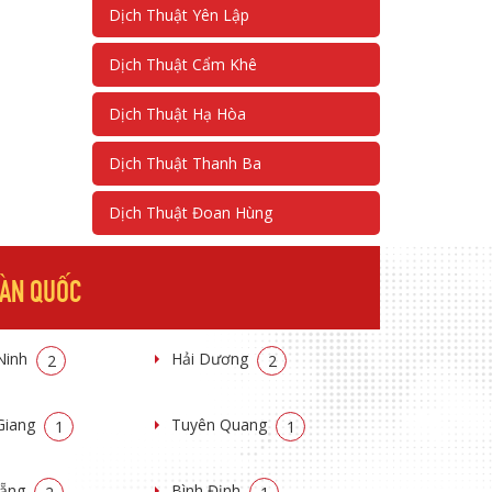
Dịch Thuật Yên Lập
Dịch Thuật Cẩm Khê
Dịch Thuật Hạ Hòa
Dịch Thuật Thanh Ba
Dịch Thuật Đoan Hùng
OÀN QUỐC
Ninh
Hải Dương
2
2
Giang
Tuyên Quang
1
1
Nẵng
Bình Định