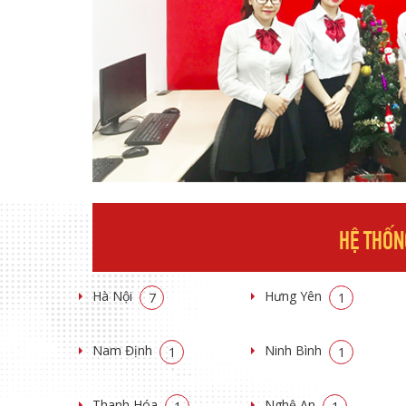
HỆ THỐN
Hà Nội
Hưng Yên
7
1
Nam Định
Ninh Bình
1
1
Thanh Hóa
Nghệ An