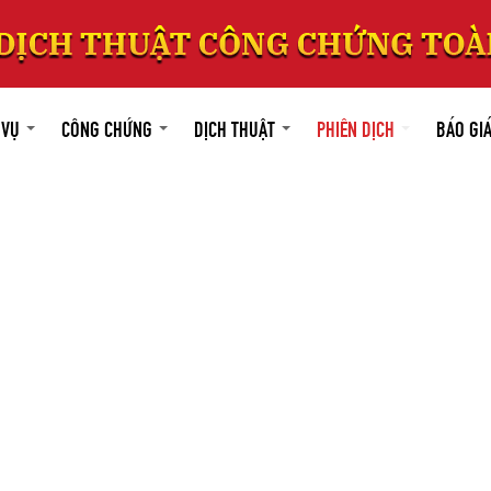
 VỤ
CÔNG CHỨNG
DỊCH THUẬT
PHIÊN DỊCH
BÁO GI