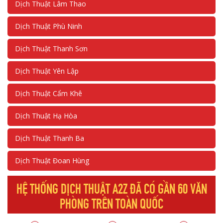
Dịch Thuật Lâm Thao
Dịch Thuật Phù Ninh
Dịch Thuật Thanh Sơn
Dịch Thuật Yên Lập
Dịch Thuật Cẩm Khê
Dịch Thuật Hạ Hòa
Dịch Thuật Thanh Ba
Dịch Thuật Đoan Hùng
HỆ THỐNG DỊCH THUẬT A2Z ĐÃ CÓ GẦN 60 VĂN
PHÒNG TRÊN TOÀN QUỐC