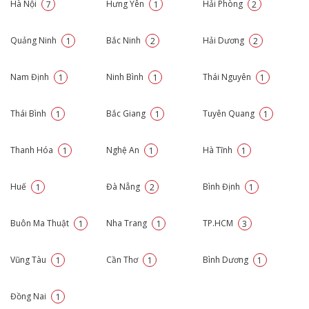
Hà Nội
Hưng Yên
Hải Phòng
7
1
2
Quảng Ninh
Bắc Ninh
Hải Dương
1
2
2
Nam Định
Ninh Bình
Thái Nguyên
1
1
1
Thái Bình
Bắc Giang
Tuyên Quang
1
1
1
Thanh Hóa
Nghệ An
Hà Tĩnh
1
1
1
Huế
Đà Nẵng
Bình Định
1
2
1
Buôn Ma Thuật
Nha Trang
TP.HCM
1
1
3
Vũng Tàu
Cần Thơ
Bình Dương
1
1
1
Đồng Nai
1