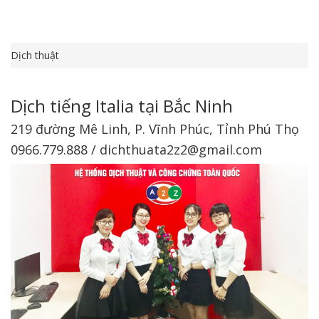
Dịch thuật
Dịch tiếng Italia tại Bắc Ninh
219 đường Mê Linh, P. Vĩnh Phúc, Tỉnh Phú Thọ
0966.779.888 / dichthuata2z2@gmail.com