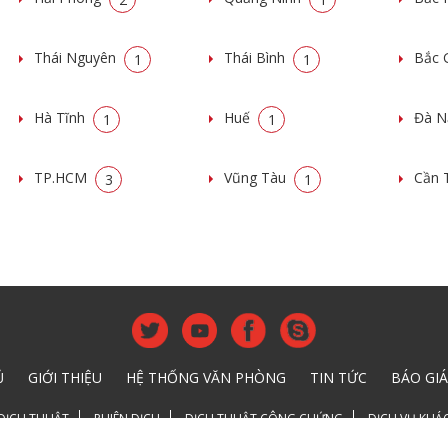
Thái Nguyên
Thái Bình
Bắc 
1
1
Hà Tĩnh
Huế
Đà 
1
1
TP.HCM
Vũng Tàu
Cần 
3
1
Ủ
GIỚI THIỆU
HỆ THỐNG VĂN PHÒNG
TIN TỨC
BÁO GIÁ
DỊCH THUẬT
PHIÊN DỊCH
DỊCH THUẬT CÔNG CHỨNG
DỊCH VỤ KHÁ