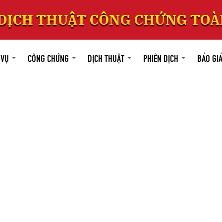
 VỤ
CÔNG CHỨNG
DỊCH THUẬT
PHIÊN DỊCH
BÁO GI