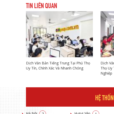
TIN LIÊN QUAN
Dịch Văn Bản Tiếng Trung Tại Phú Thọ
Dịch Vă
Uy Tín, Chính Xác Và Nhanh Chóng
Thọ Uy 
Nghiệp
HỆ THỐN
Hà Nội
Hưng Yên
7
1