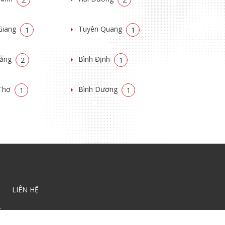
Giang
Tuyên Quang
1
1
Nẵng
Bình Định
2
1
Thơ
Bình Dương
1
1
LIÊN HỆ
C