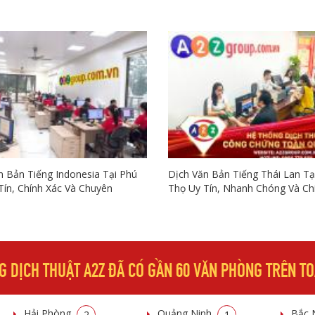
n Bản Tiếng Indonesia Tại Phú
Dịch Văn Bản Tiếng Thái Lan Tạ
Tín, Chính Xác Và Chuyên
Thọ Uy Tín, Nhanh Chóng Và Ch
G DỊCH THUẬT A2Z ĐÃ CÓ GẦN 60 VĂN PHÒNG TRÊN T
Hải Phòng
Quảng Ninh
Bắc 
2
1