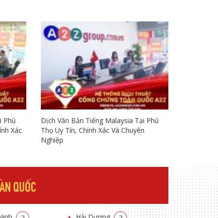
i Phú
Dịch Văn Bản Tiếng Malaysia Tại Phú
ính Xác
Thọ Uy Tín, Chính Xác Và Chuyên
Nghiệp
OÀN QUỐC
Ninh
Hải Dương
2
2