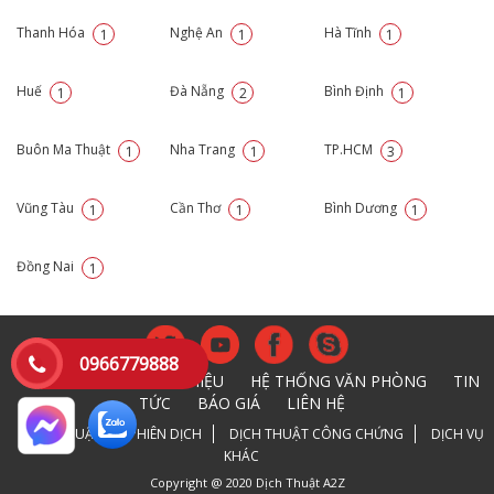
Thanh Hóa
Nghệ An
Hà Tĩnh
1
1
1
Huế
Đà Nẵng
Bình Định
1
2
1
Buôn Ma Thuật
Nha Trang
TP.HCM
1
1
3
Vũng Tàu
Cần Thơ
Bình Dương
1
1
1
Đồng Nai
1
0966779888
TRANG CHỦ
GIỚI THIỆU
HỆ THỐNG VĂN PHÒNG
TIN
TỨC
BÁO GIÁ
LIÊN HỆ
DỊCH THUẬT
PHIÊN DỊCH
DỊCH THUẬT CÔNG CHỨNG
DỊCH VỤ
KHÁC
Copyright @ 2020 Dịch Thuật A2Z