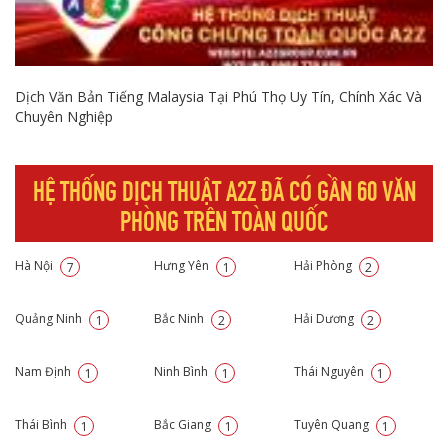
Dịch Văn Bản Tiếng Malaysia Tại Phú Thọ Uy Tín, Chính Xác Và
Chuyên Nghiệp
HỆ THỐNG DỊCH THUẬT A2Z ĐÃ CÓ GẦN 60 VĂN
PHÒNG TRÊN TOÀN QUỐC
Hà Nội
Hưng Yên
Hải Phòng
7
1
2
Quảng Ninh
Bắc Ninh
Hải Dương
1
2
2
Nam Định
Ninh Bình
Thái Nguyên
1
1
1
Thái Bình
Bắc Giang
Tuyên Quang
1
1
1