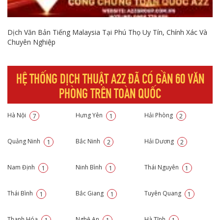
Dịch Văn Bản Tiếng Malaysia Tại Phú Thọ Uy Tín, Chính Xác Và
Chuyên Nghiệp
HỆ THỐNG DỊCH THUẬT A2Z ĐÃ CÓ GẦN 60 VĂN
PHÒNG TRÊN TOÀN QUỐC
Hà Nội
Hưng Yên
Hải Phòng
7
1
2
Quảng Ninh
Bắc Ninh
Hải Dương
1
2
2
Nam Định
Ninh Bình
Thái Nguyên
1
1
1
Thái Bình
Bắc Giang
Tuyên Quang
1
1
1
Thanh Hóa
Nghệ An
Hà Tĩnh